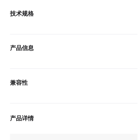
技术规格
传输协议
USB4
传输速率
40Gbps
产品信息
充电功率
140W PD 3.1
概述
视频输出
8K@60Hz
CH2106-140 是一款集 USB4 全功能传输与实时功率监测于一体的智能
兼容性
显转接头。内置 0.1 级精度液晶显示屏，实时显示电压（V）、电流（A
显示精度
0.1
功率（W），插上即读，让每一次充电都清晰可见。
形态
直插
PVC 透明外壳晶莹通透，内部结构一目了然，小巧直插式设计无需额外
系统兼容
缆，随身携带轻松无负担。全系搭载 USB4 芯片方案，支持 140W PD 3.
系统
免驱，适配 Windows、macOS、Linux、ChromeOS、
快充（旗舰款达 240W）、40Gbps 高速传输、8K@60Hz 视频输出—
产品详情
iPadOS、Android
充电、传输、投屏三合一，测试功率的同时不牺牲任何功能。七款形态覆
全场景：直插、侧弯、立体弯、U 型弯灵活适配各种设备角度；公对公
接口兼容
对母满足线材中继延伸需求。无论是验证充电器输出、排查充电异常，还
Type-C
支持所有 USB Type-C 接口设备