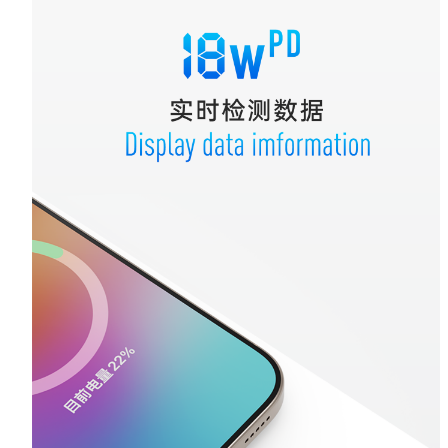
日常监测笔记本与手机的实际充电功率，它都是你随手可用的口袋测试仪
协议兼容
亮点
USB
USB4、USB 3.2、USB 3.1、USB 3.0、USB 2.0
40Gbps 传输
充电
PD 3.1、PD 3.0、QC 5.0、QC 4.0
视频
DisplayPort 2.1、HDMI（Alt Mode）
140W PD
8K@60Hz
其他兼容
实时数显
适用设备
笔记本电脑、平板、手机、充电器、移动电源、显示器等
Type-C 设备
精度 0.1
兼容协议
Thunderbolt 4/3、DP Alt Mode、PD 3.1
PVC 透明
包装内容
转接头
x1
其他
材质
PVC 透明
接口
Type-C 母对 Type-C 公
驱动
免驱即插即用