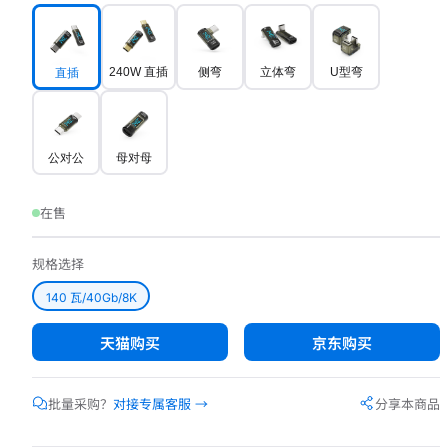
240W 直插
侧弯
立体弯
U型弯
直插
公对公
母对母
在售
规格选择
140 瓦/40Gb/8K
天猫购买
京东购买
批量采购？
对接专属客服 →
分享本商品