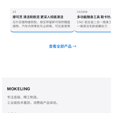
V3
CH2008
摩可灵 清洁软胶泥 更深入彻底清洁
多功能随身工具 取卡针/
瓜尔豆植物基软胶，按压停留即可吸附键盘
CNC 铝合金二合一随身
缝隙、汽车内饰等处灰尘碎屑，可反复使用
一端清洁毛刷或螺丝刀
查看全部产品 →
MOKELING
专注连接，精工制造。
工业级技术基因，消费级产品体验。