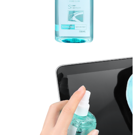
包装内容
清洁液 150ml
x1
类麂皮绒超细
x1
纤维绒布
30×30cm（灰
色）
其他
主要成分
活性剂 · 水 · 防腐剂（保障 2 年保质期）
使用提示
喷洒于屏幕后用绒布轻擦即可；绒布脏污后清水冲洗、晾
可循环使用；电子设备建议关机擦拭