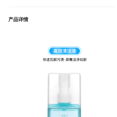
笔记本、平板、显示器等带镀膜屏幕的日常维护，长期反复使用更安心。
其他兼容
装的重心，是这块灰色的类麂皮绒超细纤维绒布——表面绒感细腻、触感
适用场景
手机屏幕、笔记本屏幕、平板电脑、桌面A显示器、镜头眼
软如麂皮，纤维极细且排列致密，擦拭屏幕时柔顺贴合、不留划痕，对镀
产品详情
镜、电视及车载屏幕
与涂层格外友好；同时出色的吸附力能将指纹油污与浮尘一并卷入纤维之
产品特点
类麂皮绒超细纤维绒布触感柔软、不留划痕，吸附指纹油
间，擦后通透干净、不留水痕。绒布尺寸达 30×30cm 超大规格，一次
无酒精配方对镀膜屏友好；30×30cm 超大规格、可反复
擦拭整块屏幕，且可反复水洗循环使用，清洗晾干后绒感如初。
循环使用
使用禁忌
请勿将清洁液直接喷洒于设备缝隙、接口；避免用于通电
150ml 容量轻巧便携，保质期长达 2 年，无论桌面办公还是出行随身都
的设备内部；绒布请勿接触尖锐物以免勾丝
手取用。
储存运输
阴凉干燥处密封保存，避免阳光直射与高温；保质期 2 年
亮点
类麂皮绒超细纤维
无酒精温和配方
30×30cm 超大绒布
柔软不伤屏幕
可反复水洗
一喷一擦洁净