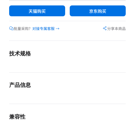
天猫购买
京东购买
批量采购？
对接专属客服 →
分享本商品
技术规格
清洁液容量
150ml
配方
无酒精温和
产品信息
绒布材质
类麂皮绒超细纤维（可水洗）
概述
绒布规格
30×30cm（灰色）
V5 是一套专为电子产品屏幕日常护理设计的清洁套装，由 150ml 清洁
兼容性
类麂皮绒超细纤维绒布两件组成，一喷一擦即可完成清洁。
保质期
2 年
清洁液采用无酒精温和配方，对屏幕镀膜友好、不易侵蚀涂层，适合手机